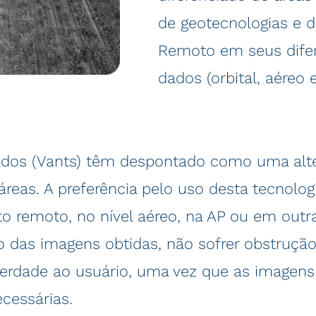
de geotecnologias e 
Remoto em seus difere
dados (orbital, aéreo e
ados (Vants) têm despontado como uma altern
eas. A preferência pelo uso desta tecnologi
o remoto, no nível aéreo, na AP ou em outr
o das imagens obtidas, não sofrer obstruçã
berdade ao usuário, uma vez que as imagen
essárias.