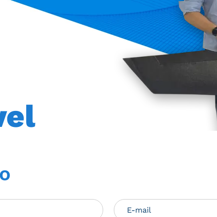
vel
co